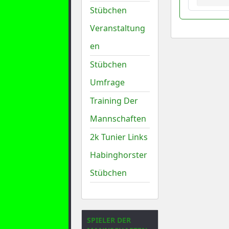
Stübchen
Veranstaltung
en
Stübchen
Umfrage
Training Der
Mannschaften
2k Tunier Links
Habinghorster
Stübchen
SPIELER DER