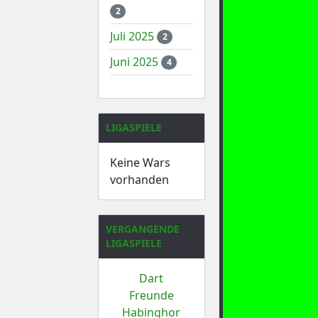
2
Juli 2025
2
Juni 2025
4
LIGASPIELE
Keine Wars
vorhanden
VERGANGENDE
LIGASPIELE
Dart
Freunde
Habinghor