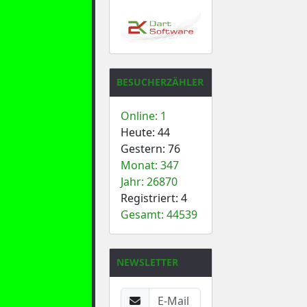
BESUCHERZÄHLER
Online: 1
Heute: 44
Gestern: 76
Monat: 347
Jahr: 26870
Registriert: 4
Gesamt: 44539
NEWSLETTER