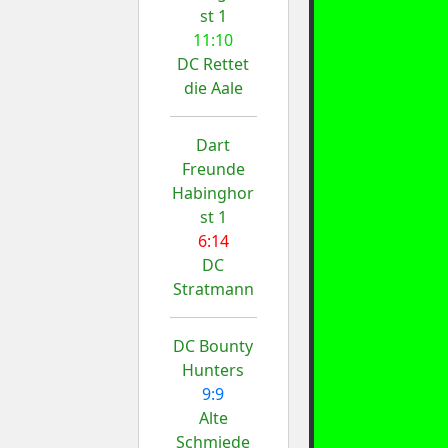
st 1
11:10
DC Rettet
die Aale
Dart
Freunde
Habinghor
st 1
6:14
DC
Stratmann
DC Bounty
Hunters
9:9
Alte
Schmiede