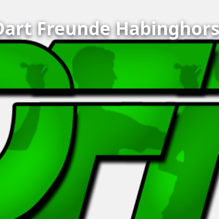
Dart Freunde Habinghors