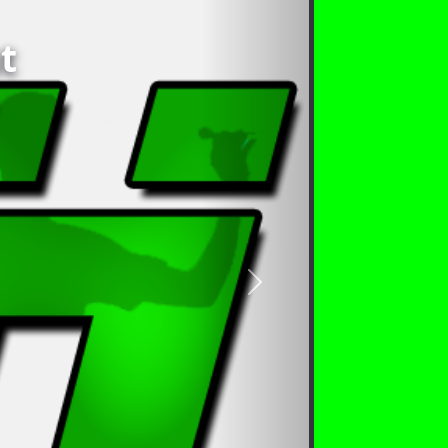
t
nächstes