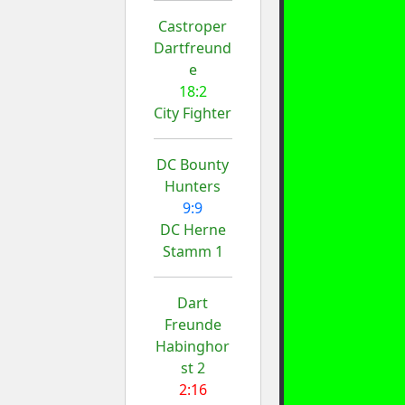
Castroper
Dartfreund
e
18:2
City Fighter
DC Bounty
Hunters
9:9
DC Herne
Stamm 1
Dart
Freunde
Habinghor
st 2
2:16