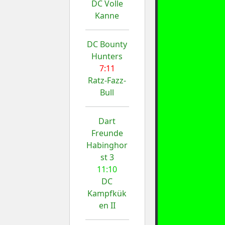
DC Volle
Kanne
DC Bounty
Hunters
7:11
Ratz-Fazz-
Bull
Dart
Freunde
Habinghor
st 3
11:10
DC
Kampfkük
en II