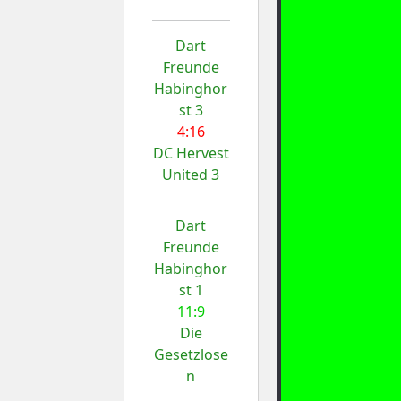
Dart
Freunde
Habinghor
st 3
4:16
DC Hervest
United 3
Dart
Freunde
Habinghor
st 1
11:9
Die
Gesetzlose
n