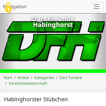
Cookie-Einstellungen
Navigation
Dart Freunde
Habinghorst
vorheriges
näch
Start
Artikel
Kategorien
Dart Tuniere
Vereinsmeisterschaft
Habinghorster Stübchen