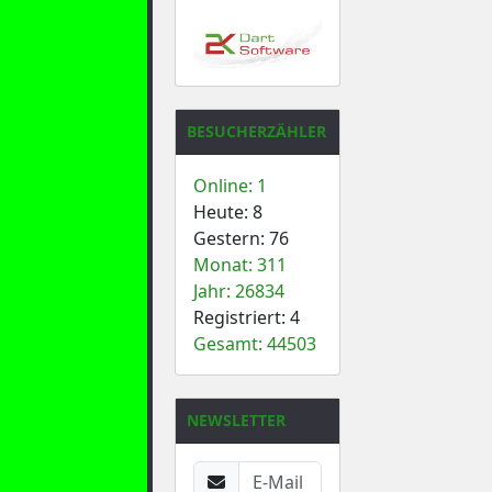
BESUCHERZÄHLER
Online: 1
Heute: 8
Gestern: 76
Monat: 311
Jahr: 26834
Registriert: 4
Gesamt: 44503
NEWSLETTER