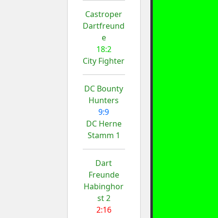
Castroper
Dartfreund
e
18:2
City Fighter
DC Bounty
Hunters
9:9
DC Herne
Stamm 1
Dart
Freunde
Habinghor
st 2
2:16