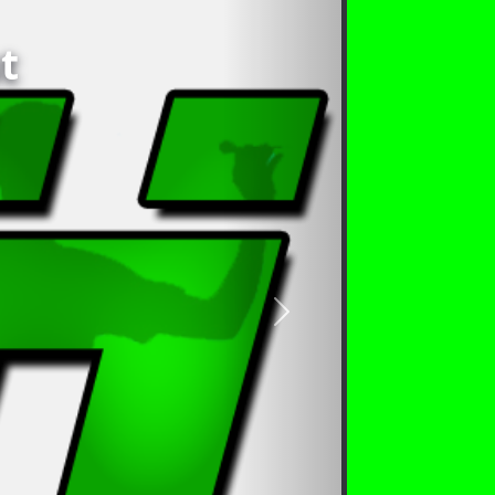
t
nächstes