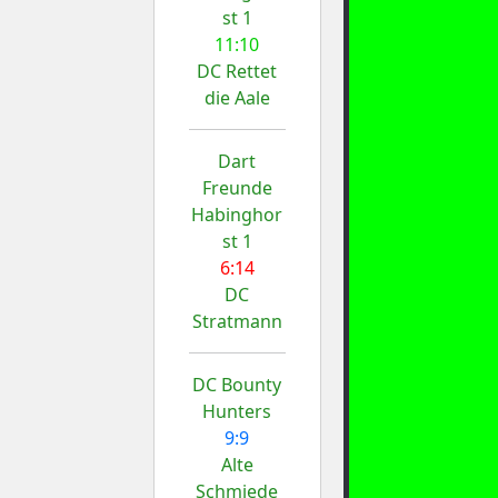
st 1
11:10
DC Rettet
die Aale
Dart
Freunde
Habinghor
st 1
6:14
DC
Stratmann
DC Bounty
Hunters
9:9
Alte
Schmiede