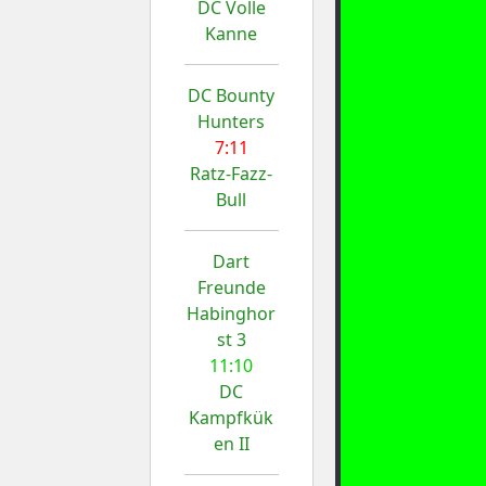
DC Volle
Kanne
DC Bounty
Hunters
7:11
Ratz-Fazz-
Bull
Dart
Freunde
Habinghor
st 3
11:10
DC
Kampfkük
en II