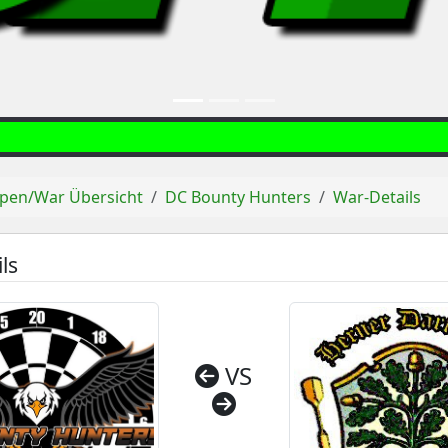
pen/War Übersicht
DC Bounty Hunters
War-Details
ls
VS