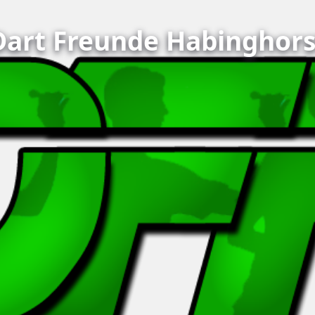
Dart Freunde Habinghors