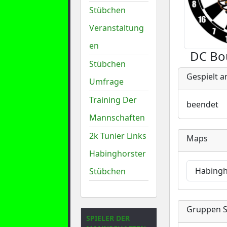
Stübchen
Veranstaltung
en
DC Bo
Stübchen
Gespielt a
Umfrage
Training Der
beendet
Mannschaften
2k Tunier Links
Maps
Habinghorster
Habingh
Stübchen
Gruppen S
SPIELER DER