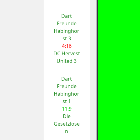
Dart
Freunde
Habinghor
st 3
4:16
DC Hervest
United 3
Dart
Freunde
Habinghor
st 1
11:9
Die
Gesetzlose
n