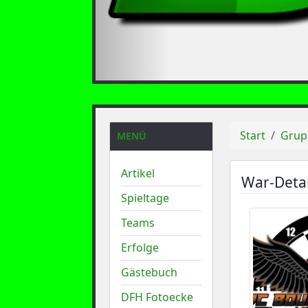
Start
Grup
MENÜ
Artikel
War-Detai
Spieltage
Teams
Erfolge
Gästebuch
DFH Fotoecke