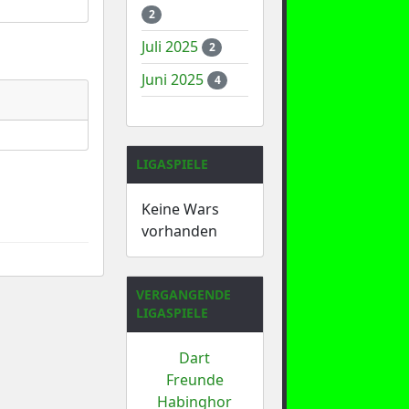
2
Juli 2025
2
Juni 2025
4
LIGASPIELE
Keine Wars
vorhanden
VERGANGENDE
LIGASPIELE
Dart
Freunde
Habinghor