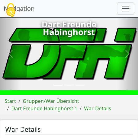
Cookie-Einstellungen
Navigation
Dart Freunde
Habinghorst
vorheriges
näch
Start
Gruppen/War Übersicht
Dart Freunde Habinghorst 1
War-Details
War-Details