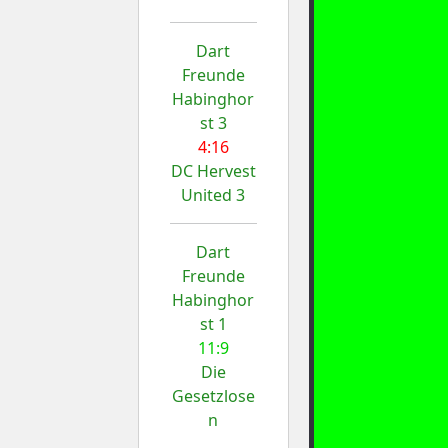
Dart
Freunde
Habinghor
st 3
4:16
DC Hervest
United 3
Dart
Freunde
Habinghor
st 1
11:9
Die
Gesetzlose
n