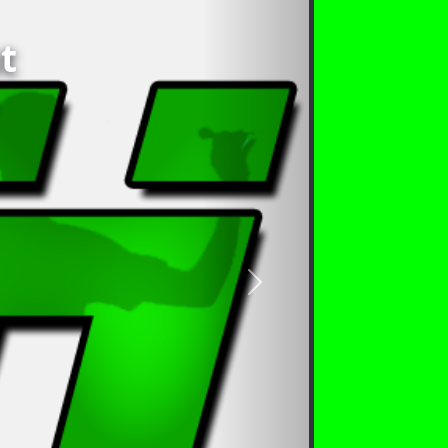
t
nächstes