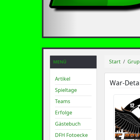
Start
Grup
MENÜ
Artikel
War-Detai
Spieltage
Teams
Erfolge
Gästebuch
DFH Fotoecke