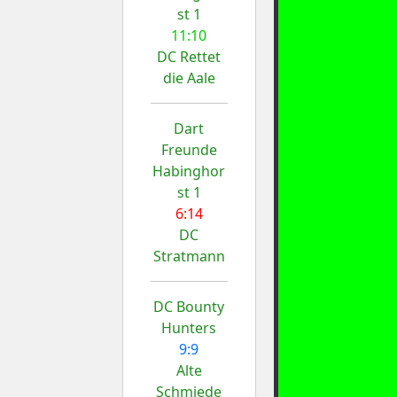
st 1
11:10
DC Rettet
die Aale
Dart
Freunde
Habinghor
st 1
6:14
DC
Stratmann
DC Bounty
Hunters
9:9
Alte
Schmiede