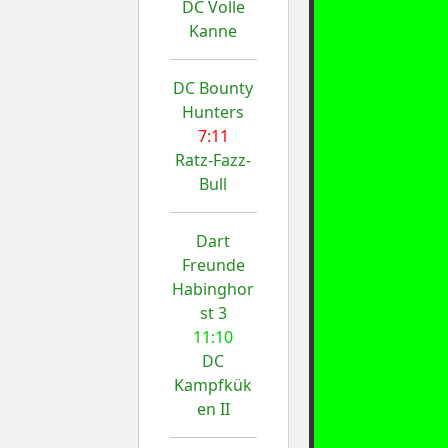
DC Volle
Kanne
DC Bounty
Hunters
7:11
Ratz-Fazz-
Bull
Dart
Freunde
Habinghor
st 3
11:10
DC
Kampfkük
en II