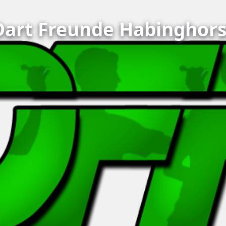
Dart Freunde Habinghors