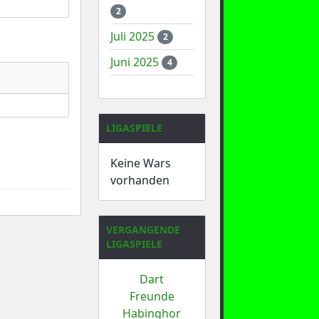
2
Juli 2025
2
Juni 2025
4
LIGASPIELE
Keine Wars
vorhanden
VERGANGENDE
LIGASPIELE
Dart
Freunde
Habinghor