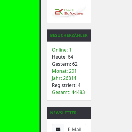
BESUCHERZÄHLER
Online: 1
Heute: 64
Gestern: 62
Monat: 291
Jahr: 26814
Registriert: 4
Gesamt: 44483
NEWSLETTER