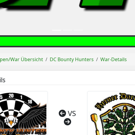
pen/War Übersicht
DC Bounty Hunters
War-Details
ls
VS