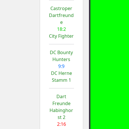
Castroper
Dartfreund
e
18:2
City Fighter
DC Bounty
Hunters
9:9
DC Herne
Stamm 1
Dart
Freunde
Habinghor
st 2
2:16