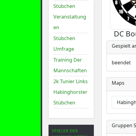
Stübchen
Veranstaltung
en
DC Bo
Stübchen
Gespielt a
Umfrage
Training Der
beendet
Mannschaften
2k Tunier Links
Maps
Habinghorster
Habingh
Stübchen
Gruppen S
SPIELER DER