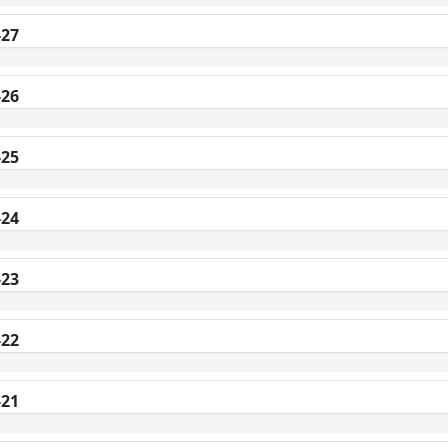
-27
-26
-25
-24
-23
-22
-21