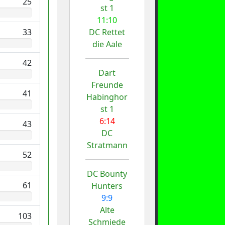
25
st 1
11:10
33
DC Rettet
die Aale
42
Dart
Freunde
41
Habinghor
st 1
6:14
43
DC
Stratmann
52
DC Bounty
61
Hunters
9:9
Alte
103
Schmiede