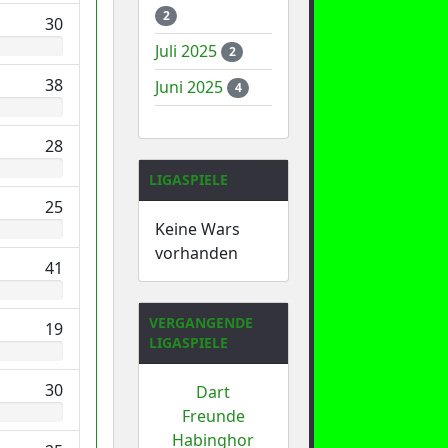
2
30
Juli 2025
2
38
Juni 2025
4
28
LIGASPIELE
25
Keine Wars
vorhanden
41
VERGANGENDE
19
LIGASPIELE
30
Dart
Freunde
Habinghor