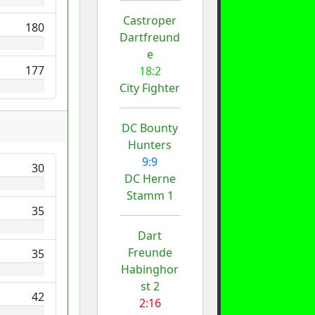
Castroper
180
Dartfreund
e
177
18:2
City Fighter
DC Bounty
Hunters
9:9
30
DC Herne
Stamm 1
35
Dart
Freunde
35
Habinghor
st 2
42
2:16