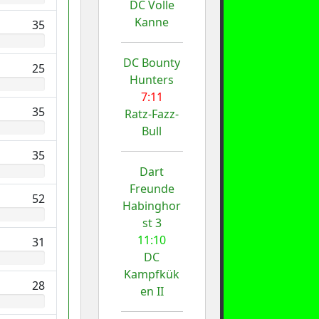
DC Volle
Kanne
35
DC Bounty
25
Hunters
7:11
35
Ratz-Fazz-
Bull
35
Dart
Freunde
52
Habinghor
st 3
11:10
31
DC
Kampfkük
28
en II