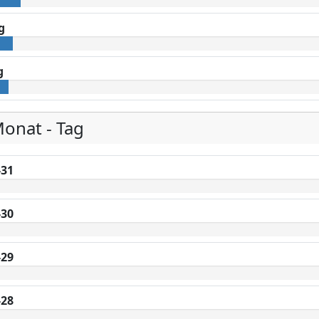
g
g
Monat - Tag
-31
-30
-29
-28