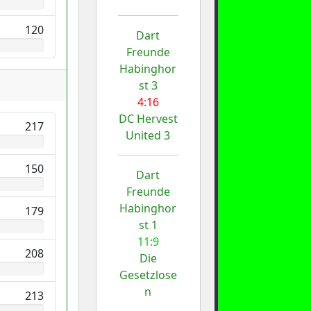
120
Dart
Freunde
Habinghor
st 3
4:16
DC Hervest
217
United 3
150
Dart
Freunde
Habinghor
179
st 1
11:9
208
Die
Gesetzlose
n
213