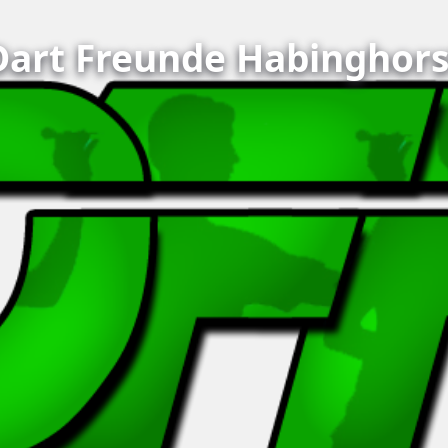
Dart Freunde Habinghors