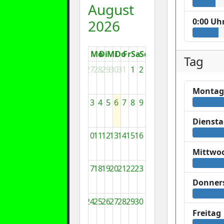
August
0:00 Uh
2026
Mo
Di
Mi
Do
Fr
Sa
So
Tag
27
28
29
30
31
1
2
Monta
3
4
5
6
7
8
9
Dienst
10
11
12
13
14
15
16
Mittwo
17
18
19
20
21
22
23
Donner
24
25
26
27
28
29
30
Freitag