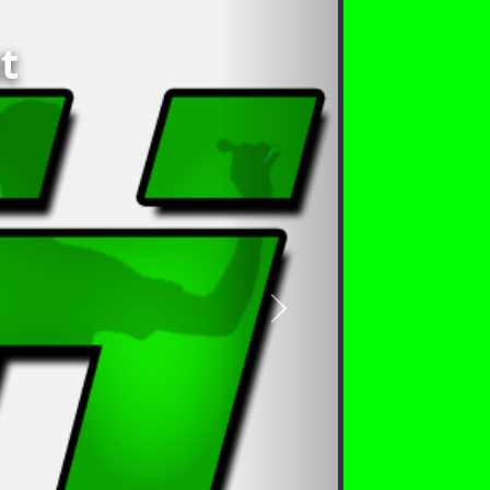
t
nächstes