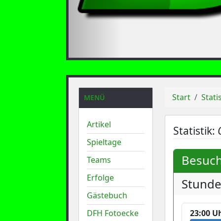
Start
Stati
MENÜ
Artikel
Statistik:
Spieltage
Besuch
Teams
Erfolge
Stund
Gästebuch
DFH Fotoecke
23:00 U