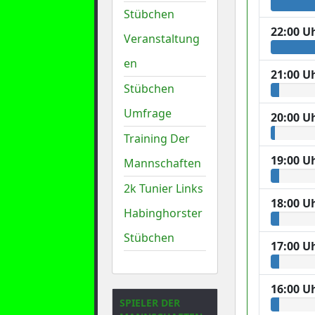
Stübchen
22:00 U
Veranstaltung
en
21:00 U
Stübchen
Umfrage
20:00 U
Training Der
19:00 U
Mannschaften
2k Tunier Links
18:00 U
Habinghorster
Stübchen
17:00 U
16:00 U
SPIELER DER