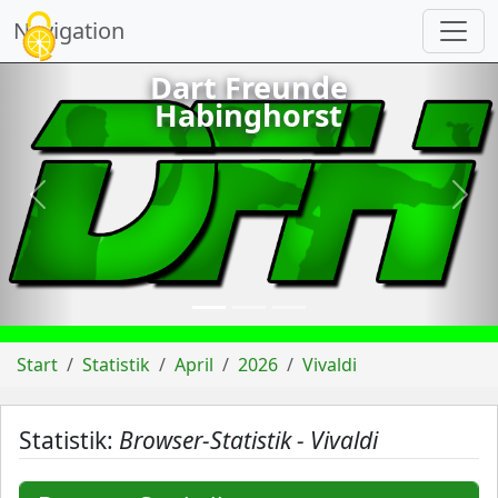
Cookie-Einstellungen
Navigation
Dart Freunde
Habinghorst
vorheriges
näch
Start
Statistik
April
2026
Vivaldi
Statistik:
Browser-Statistik - Vivaldi